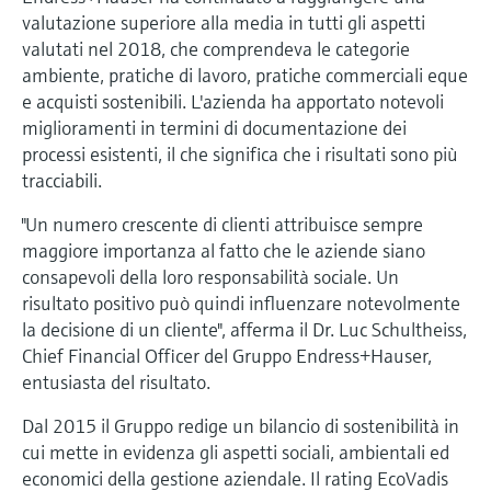
microonde
microonde
valutazione superiore alla media in tutti gli aspetti
dell'eccellenza operativa e dei
Accesso a Device Viewer
valutati nel 2018, che comprendeva le categorie
modelli decisionali
Memosens technology
Misura del livello tramite la misura
ambiente, pratiche di lavoro, pratiche commerciali eque
Trova informazioni e documentazione
specifiche sul prodotto
e acquisti sostenibili. L'azienda ha apportato notevoli
della pressione
Visualizza tutti
miglioramenti in termini di documentazione dei
Trova i ricambi giusti
processi esistenti, il che significa che i risultati sono più
Visualizza tutti
Trova i ricambi per codice prodotto, codice
tracciabili.
ordine o numero di serie
"Un numero crescente di clienti attribuisce sempre
maggiore importanza al fatto che le aziende siano
consapevoli della loro responsabilità sociale. Un
risultato positivo può quindi influenzare notevolmente
la decisione di un cliente", afferma il Dr. Luc Schultheiss,
Chief Financial Officer del Gruppo Endress+Hauser,
entusiasta del risultato.
Dal 2015 il Gruppo redige un bilancio di sostenibilità in
cui mette in evidenza gli aspetti sociali, ambientali ed
economici della gestione aziendale. Il rating EcoVadis