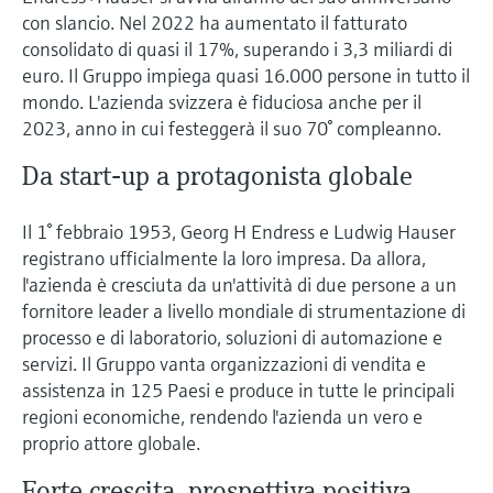
microonde
microonde
con slancio. Nel 2022 ha aumentato il fatturato
dell'eccellenza operativa e dei
Accesso a Device Viewer
consolidato di quasi il 17%, superando i 3,3 miliardi di
modelli decisionali
Memosens technology
Misura del livello tramite la misura
euro. Il Gruppo impiega quasi 16.000 persone in tutto il
Trova informazioni e documentazione
specifiche sul prodotto
mondo. L'azienda svizzera è fiduciosa anche per il
della pressione
Visualizza tutti
2023, anno in cui festeggerà il suo 70° compleanno.
Trova i ricambi giusti
Visualizza tutti
Da start-up a protagonista globale
Trova i ricambi per codice prodotto, codice
ordine o numero di serie
Il 1° febbraio 1953, Georg H Endress e Ludwig Hauser
registrano ufficialmente la loro impresa. Da allora,
l'azienda è cresciuta da un'attività di due persone a un
fornitore leader a livello mondiale di strumentazione di
processo e di laboratorio, soluzioni di automazione e
servizi. Il Gruppo vanta organizzazioni di vendita e
assistenza in 125 Paesi e produce in tutte le principali
regioni economiche, rendendo l'azienda un vero e
proprio attore globale.
Forte crescita, prospettiva positiva