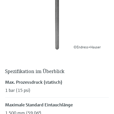
Füllstandsmessung
Analysatoren für Härte, Eisen,
Device Viewer
Aluminium & Chromat
Produktspezifische Informationen und
Füllstandsmessung Druck
Dokumente finden
Prozessphotometer
Alle ansehen
Ersatzteilsuche
Mikrowellentransmission
Ersatzteile anhand von Produktwurzel,
Bestellcode oder Seriennummer finden
©Endress+Hauser
Memosens-Technologie
Alle ansehen
Spezifikation im Überblick
Max. Prozessdruck (statisch)
1 bar (15 psi)
Maximale Standard Eintauchlänge
1.500 mm (59,06")