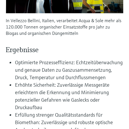
Füllstandsmessung
Analysatoren für Härte, Eisen,
Device Viewer
Aluminium & Chromat
Produktspezifische Informationen und
Füllstandsmessung Druck
In Vellezzo Bellini, Italien, verarbeitet Acqua & Sole mehr als
Dokumente finden
120.000 Tonnen organischer Einsatzstoffe pro Jahr zu
Prozessphotometer
Alle ansehen
Biogas und organischen Düngemitteln
Ersatzteilsuche
Mikrowellentransmission
Ersatzteile anhand von Produktwurzel,
Ergebnisse
Bestellcode oder Seriennummer finden
Memosens-Technologie
Optimierte Prozesseffizienz: Echtzeitüberwachung
und genaue Daten zu Gaszusammensetzung,
Alle ansehen
Druck, Temperatur und Durchflussmengen
Erhöhte Sicherheit: Zuverlässige Messgeräte
erleichtern die Erkennung und Minimierung
potenzieller Gefahren wie Gaslecks oder
Druckaufbau
Erfüllung strenger Qualitätsstandards für
Biomethan: Zuverlässige und robuste optische