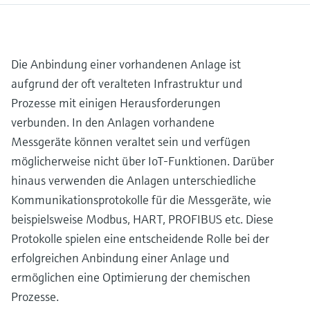
Füllstandsmessung
Analysatoren für Härte, Eisen,
Device Viewer
Aluminium & Chromat
Produktspezifische Informationen und
Füllstandsmessung Druck
Dokumente finden
Die Anbindung einer vorhandenen Anlage ist
Prozessphotometer
Alle ansehen
aufgrund der oft veralteten Infrastruktur und
Ersatzteilsuche
Mikrowellentransmission
Prozesse mit einigen Herausforderungen
Ersatzteile anhand von Produktwurzel,
Bestellcode oder Seriennummer finden
verbunden. In den Anlagen vorhandene
Memosens-Technologie
Messgeräte können veraltet sein und verfügen
möglicherweise nicht über IoT-Funktionen. Darüber
Alle ansehen
hinaus verwenden die Anlagen unterschiedliche
Kommunikationsprotokolle für die Messgeräte, wie
beispielsweise Modbus, HART, PROFIBUS etc. Diese
Protokolle spielen eine entscheidende Rolle bei der
erfolgreichen Anbindung einer Anlage und
ermöglichen eine Optimierung der chemischen
Prozesse.