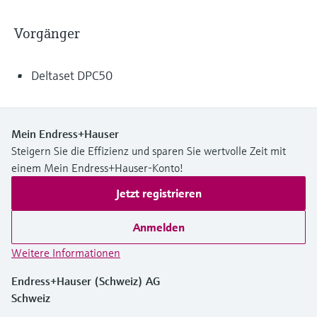
Füllstandsmessung
Analysatoren für Härte, Eisen,
Device Viewer
Aluminium & Chromat
Vorgänger
Produktspezifische Informationen und
Füllstandsmessung Druck
Dokumente finden
Prozessphotometer
Deltaset DPC50
Alle ansehen
Ersatzteilsuche
Mikrowellentransmission
Ersatzteile anhand von Produktwurzel,
Bestellcode oder Seriennummer finden
Mein Endress+Hauser
Memosens-Technologie
Steigern Sie die Effizienz und sparen Sie wertvolle Zeit mit
einem Mein Endress+Hauser-Konto!
Alle ansehen
Jetzt registrieren
Anmelden
Weitere Informationen
Endress+Hauser (Schweiz) AG
Schweiz