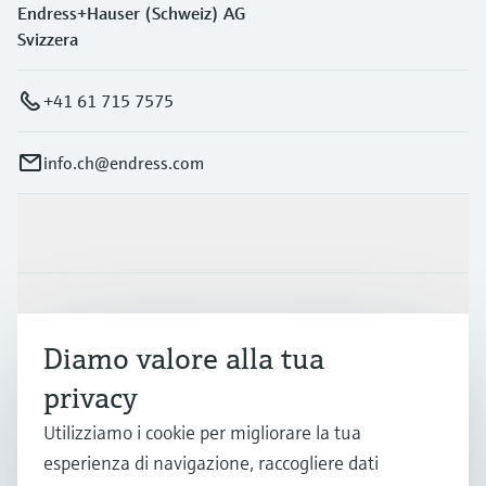
Endress+Hauser (Schweiz) AG
Svizzera
+41 61 715 7575
info.ch@endress.com
Prodotti e servizi
Industrie
Diamo valore alla tua
privacy
Supporta
Utilizziamo i cookie per migliorare la tua
esperienza di navigazione, raccogliere dati
La società