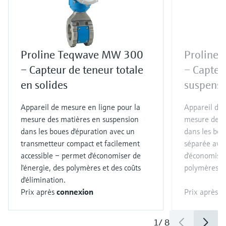
Proline Teqwave MW 300
Proline
– Capteur de teneur totale
– Capteu
en solides
suspens
Appareil de mesure en ligne pour la
Appareil de 
mesure des matières en suspension
mesure des 
dans les boues d'épuration avec un
dans les bou
transmetteur compact et facilement
séparée avec
accessible – permet d'économiser de
d'économiser
l'énergie, des polymères et des coûts
polymères et
d'élimination.
Prix après
connexion
Prix après
c
1
/
8