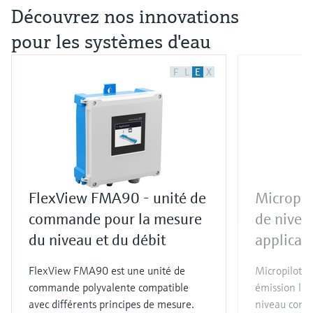
Découvrez nos innovations
pour les systèmes d'eau
F
L
E
X
FlexView FMA90 - unité de
Micropil
commande pour la mesure
de nivea
du niveau et du débit
applicat
FlexView FMA90 est une unité de
Micropilot 
commande polyvalente compatible
émission lib
avec différents principes de mesure.
niveau cont