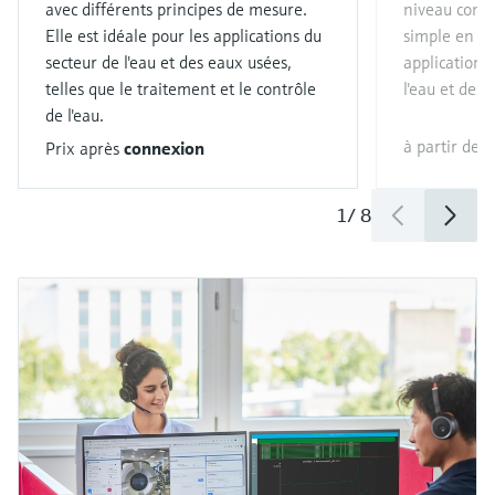
avec différents principes de mesure.
niveau cont
Elle est idéale pour les applications du
simple en fai
secteur de l'eau et des eaux usées,
applications 
telles que le traitement et le contrôle
l'eau et des 
de l'eau.
à partir de
Prix après
connexion
1
/
8