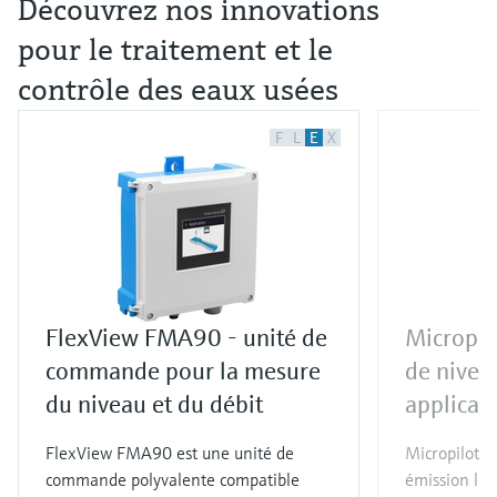
Découvrez nos innovations
pour le traitement et le
contrôle des eaux usées
F
L
E
X
FlexView FMA90 - unité de
Micropil
commande pour la mesure
de nivea
du niveau et du débit
applicat
FlexView FMA90 est une unité de
Micropilot 
commande polyvalente compatible
émission lib