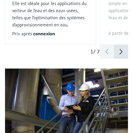
Elle est idéale pour les applications du
simple en fai
secteur de l'eau et des eaux usées,
applications 
telles que l'optimisation des systèmes
l'eau et des 
d'approvisionnement en eau.
à partir de
Prix après
connexion
1
/
7