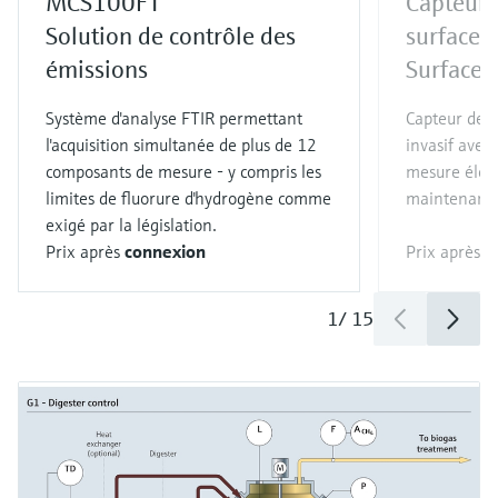
MCS100FT
Capteur 
Solution de contrôle des
surface
émissions
Surface
Système d'analyse FTIR permettant
Capteur de 
l'acquisition simultanée de plus de 12
invasif avec
composants de mesure - y compris les
mesure élev
limites de fluorure d'hydrogène comme
maintenance
exigé par la législation.
Prix après
connexion
Prix après
c
1
/
15