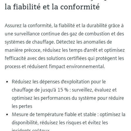
la fiabilité et la conformité
Analyseurs de dureté, fer, etc.
l'application
décisionnels
Mesure du niveau par barrière à
Device Viewer
micro-ondes
Photomètres de process
Assurez la conformité, la fiabilité et la durabilité grâce à
Trouver des informations et de la
documentation spécifiques à un produit
une surveillance continue des gaz de combustion et des
Mesure du niveau par la pression
Mesure par transmission de micro-
systèmes de chauffage. Détectez les anomalies de
ondes
Recherche de pièces détachées
manière précoce, réduisez les temps d'arrêt et optimisez
Voir tous
Trouvez la bonne pièce de rechange en
l'efficacité avec des solutions certifiées qui protègent les
Technologie Memosens
tapant la racine/le code du produit et
accédez aux données spécifiques, vues
process et réduisent l'impact environnemental.
éclatées et notices de montage des appareils
Voir tous
pour un remplacement/réparation rapide.
Réduisez les dépenses d'exploitation pour le
chauffage de jusqu'à 15 % : surveillez, évaluez et
optimisez les performances du système pour réduire
les pertes
Mesure de température fiable et stable : optimisez la
disponibilité, réduisez les risques et évitez les
incidents coûteux.