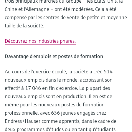
trois principaux marchés du Groupe – les Etats-Unis, la
Analyseurs de dureté, fer, etc.
l'application
décisionnels
Chine et l'Allemagne – ont été modérées. Cela a été
Mesure du niveau par barrière à
compensé par les centres de vente de petite et moyenne
Device Viewer
micro-ondes
Photomètres de process
taille de la société.
Trouver des informations et de la
documentation spécifiques à un produit
Mesure du niveau par la pression
Mesure par transmission de micro-
Découvrez nos industries phares.
ondes
Recherche de pièces détachées
Voir tous
Trouvez la bonne pièce de rechange en
Davantage d'emplois et postes de formation
Technologie Memosens
tapant la racine/le code du produit et
accédez aux données spécifiques, vues
éclatées et notices de montage des appareils
Au cours de l'exercice écoulé, la société a créé 514
Voir tous
pour un remplacement/réparation rapide.
nouveaux emplois dans le monde, accroissant son
effectif à 17 046 en fin d'exercice. La plupart des
nouveaux emplois sont en production. Il en est de
même pour les nouveaux postes de formation
professionnelle, avec 636 jeunes engagés chez
Endress+Hauser comme apprentis, dans le cadre de
deux programmes d'études ou en tant qu'étudiants