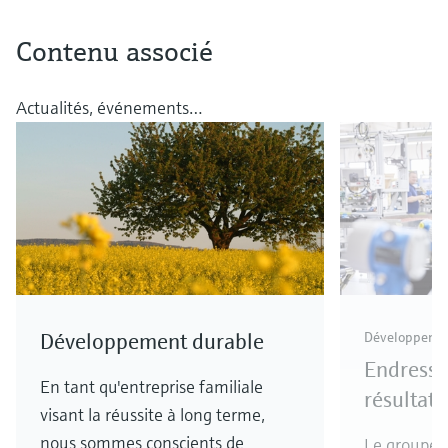
Contenu associé
Actualités, événements…
Développement durable
Développement
Endress+
En tant qu'entreprise familiale
résultats
visant la réussite à long terme,
nous sommes conscients de
Le groupe s