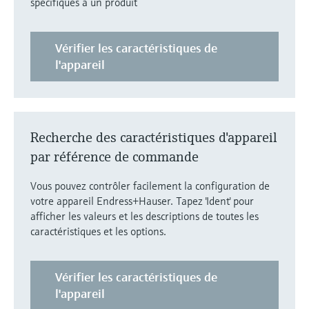
spécifiques à un produit
Analyseurs de dureté, fer, etc.
l'application
décisionnels
Mesure du niveau par barrière à
Device Viewer
micro-ondes
Photomètres de process
Vérifier les caractéristiques de
Trouver des informations et de la
l'appareil
documentation spécifiques à un produit
Mesure du niveau par la pression
Mesure par transmission de micro-
ondes
Recherche de pièces détachées
Voir tous
Trouvez la bonne pièce de rechange en
Recherche des caractéristiques d'appareil
Technologie Memosens
tapant la racine/le code du produit et
accédez aux données spécifiques, vues
par référence de commande
éclatées et notices de montage des appareils
Voir tous
pour un remplacement/réparation rapide.
Vous pouvez contrôler facilement la configuration de
votre appareil Endress+Hauser. Tapez 'Ident' pour
afficher les valeurs et les descriptions de toutes les
caractéristiques et les options.
Vérifier les caractéristiques de
l'appareil