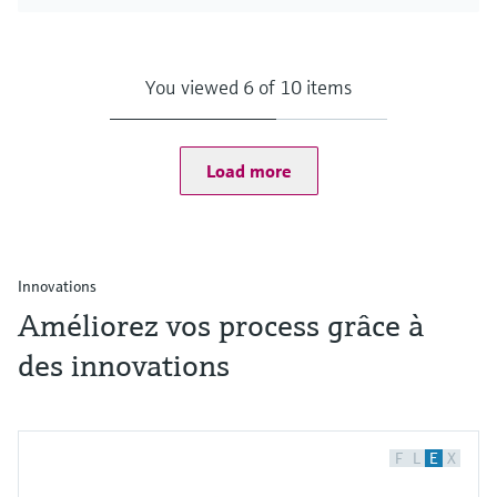
You viewed 6 of 10 items
Load more
Innovations
Améliorez vos process grâce à
des innovations
F
L
E
X