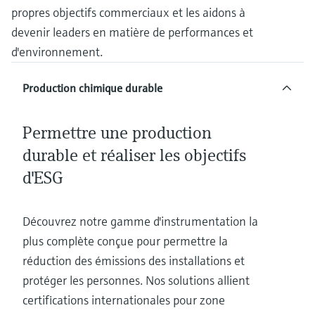
Analyseurs de dureté, fer, etc.
propres objectifs commerciaux et les aidons à
l'application
décisionnels
Mesure du niveau par barrière à
devenir leaders en matière de performances et
Device Viewer
micro-ondes
Photomètres de process
d'environnement.
Trouver des informations et de la
documentation spécifiques à un produit
Mesure du niveau par la pression
Mesure par transmission de micro-
Production chimique durable
ondes
Recherche de pièces détachées
Voir tous
Trouvez la bonne pièce de rechange en
Permettre une production
Technologie Memosens
tapant la racine/le code du produit et
durable et réaliser les objectifs
accédez aux données spécifiques, vues
éclatées et notices de montage des appareils
d'ESG
Voir tous
pour un remplacement/réparation rapide.
Découvrez notre gamme d'instrumentation la
plus complète conçue pour permettre la
réduction des émissions des installations et
protéger les personnes. Nos solutions allient
certifications internationales pour zone