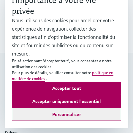
l'importance à votre vie
privée
Trouver, sélectionner et configurer les produits à l'aide
des paramètres de l'application
Nous utilisons des cookies pour améliorer votre
expérience de navigation, collecter des
Accédez à Applicator
statistiques afin d'optimiser la fonctionnalité du
site et fournir des publicités ou du contenu sur
mesure.
En sélectionnant "Accepter tout", vous consentez à notre
My Endress+Hauser
utilisation des cookies.
Gagnez en efficacité et du temps précieux avec un compte My
Pour plus de détails, veuillez consulter notre
politique en
Endress+Hauser!
matière de cookies
.
Accepter tout
S'enregistrer
Accepter uniquement l'essentiel
Se connecter
Plus d'infos
Personnaliser
Endress+Hauser (Schweiz) AG
Suisse