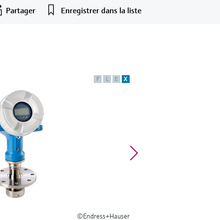
Partager
Enregistrer dans la liste
F
L
E
X
©Endress+Hauser