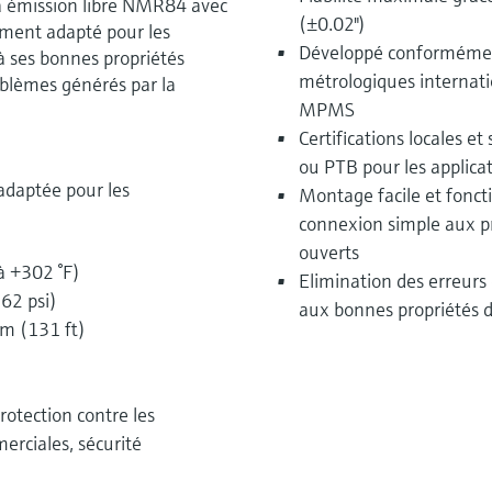
à émission libre NMR84 avec
(±0.02")
ement adapté pour les
Développé conforméme
à ses bonnes propriétés
métrologiques interna
oblèmes générés par la
MPMS
Certifications locales 
ou PTB pour les applica
adaptée pour les
Montage facile et fonc
connexion simple aux pr
ouverts
à +302 °F)
Elimination des erreur
362 psi)
aux bonnes propriétés 
m (131 ft)
rotection contre les
erciales, sécurité