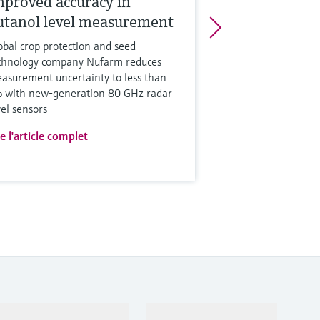
mproved accuracy in
utanol level measurement
obal crop protection and seed
chnology company Nufarm reduces
asurement uncertainty to less than
 with new-generation 80 GHz radar
vel sensors
re l'article complet
Support
Société