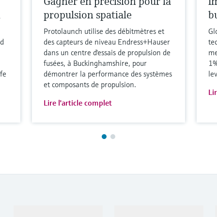
Gagner en précision pour la
I
h
propulsion spatiale
b
Protolaunch utilise des débitmètres et
Gl
nd
des capteurs de niveau Endress+Hauser
te
dans un centre d'essais de propulsion de
me
fusées, à Buckinghamshire, pour
1%
fe
démontrer la performance des systèmes
le
et composants de propulsion.
Li
Lire l'article complet
Produits et services
Industries