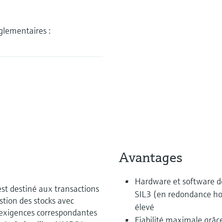
glementaires :
Avantages
Hardware et software d
st destiné aux transactions
SIL3 (en redondance ho
stion des stocks avec
élevé
 exigences correspondantes
Fiabilité maximale grâc