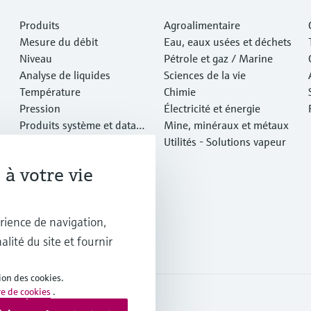
Produits
Agroalimentaire
Mesure du débit
Eau, eaux usées et déchets
Niveau
Pétrole et gaz / Marine
Analyse de liquides
Sciences de la vie
Température
Chimie
Pression
Électricité et énergie
Produits système et data
Mine, minéraux et métaux
managers
Analyse optique
Utilités - Solutions vapeur
IIoT Netilion
à votre vie
Logiciels
Produits vedettes
Outils en ligne
rience de navigation,
Services
alité du site et fournir
ion des cookies.
re de cookies
.