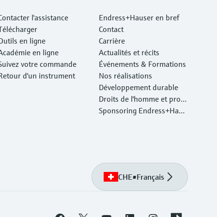
Contacter l'assistance
Endress+Hauser en bref
Télécharger
Contact
Outils en ligne
Carrière
Académie en ligne
Actualités et récits
Suivez votre commande
Événements & Formations
Retour d'un instrument
Nos réalisations
Développement durable
Droits de l'homme et prote
ction de l'environnement
Sponsoring Endress+Haus
er
CHE
•
Français