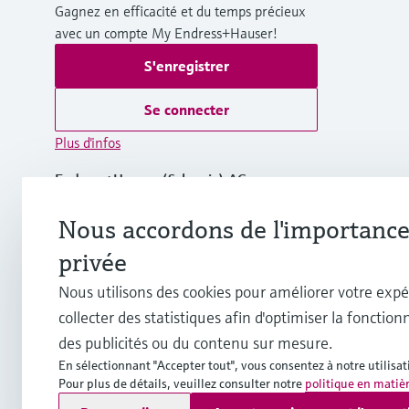
Gagnez en efficacité et du temps précieux
avec un compte My Endress+Hauser!
S'enregistrer
Se connecter
Plus d'infos
Endress+Hauser (Schweiz) AG
Suisse
Nous accordons de l'importance 
+41 61 715 7575
privée
Nous utilisons des cookies pour améliorer votre expé
info.ch@endress.com
collecter des statistiques afin d'optimiser la fonctionn
des publicités ou du contenu sur mesure.
En sélectionnant "Accepter tout", vous consentez à notre utilisat
Pour plus de détails, veuillez consulter notre
politique en matiè
Copyright © Endress+Hauser Group Services AG