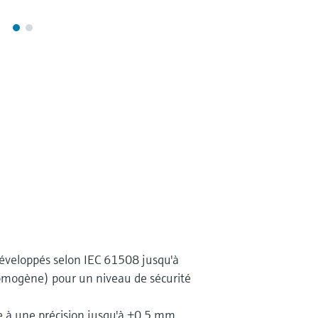
éveloppés selon IEC 61508 jusqu'à
mogène) pour un niveau de sécurité
e à une précision jusqu'à ±0,5 mm