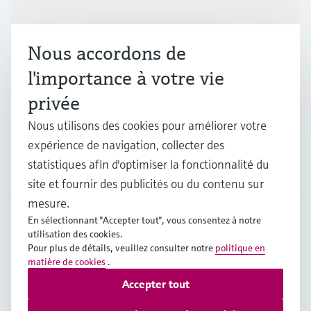
Produits et services
Nous accordons de
Industries
l'importance à votre vie
privée
Support
Nous utilisons des cookies pour améliorer votre
expérience de navigation, collecter des
statistiques afin d'optimiser la fonctionnalité du
Société
site et fournir des publicités ou du contenu sur
mesure.
En sélectionnant "Accepter tout", vous consentez à notre
utilisation des cookies.
CHE
•
Français
Pour plus de détails, veuillez consulter notre
politique en
matière de cookies
.
Accepter tout
Copyright © Endress+Hauser Group Services AG
Mentions légales
Conditions d'utilisation