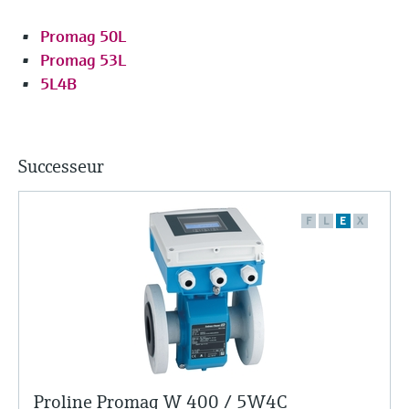
Promag 50L
Promag 53L
5L4B
Successeur
F
L
E
X
Proline Promag W 400 / 5W4C