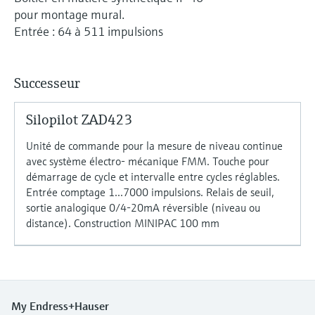
Analyseurs de dureté, fer, etc.
l'application
pour montage mural.
décisionnels
Mesure du niveau par barrière à
Entrée : 64 à 511 impulsions
Device Viewer
micro-ondes
Photomètres de process
Trouver des informations et de la
documentation spécifiques à un produit
Successeur
Mesure du niveau par la pression
Mesure par transmission de micro-
ondes
Recherche de pièces détachées
Silopilot ZAD423
Voir tous
Trouvez la bonne pièce de rechange en
Technologie Memosens
tapant la racine/le code du produit et
Unité de commande pour la mesure de niveau continue
accédez aux données spécifiques, vues
avec système électro- mécanique FMM. Touche pour
éclatées et notices de montage des appareils
démarrage de cycle et intervalle entre cycles réglables.
Voir tous
pour un remplacement/réparation rapide.
Entrée comptage 1...7000 impulsions. Relais de seuil,
sortie analogique 0/4-20mA réversible (niveau ou
distance). Construction MINIPAC 100 mm
My Endress+Hauser