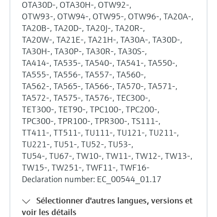
OTA30D-, OTA30H-, OTW92-,
OTW93-, OTW94-, OTW95-, OTW96-, TA20A-,
TA20B-, TA20D-, TA20J-, TA20R-,
TA20W-, TA21E-, TA21H-, TA30A-, TA30D-,
TA30H-, TA30P-, TA30R-, TA30S-,
TA414-, TA535-, TA540-, TA541-, TA550-,
TA555-, TA556-, TA557-, TA560-,
TA562-, TA565-, TA566-, TA570-, TA571-,
TA572-, TA575-, TA576-, TEC300-,
TET300-, TET90-, TPC100-, TPC200-,
TPC300-, TPR100-, TPR300-, TS111-,
TT411-, TT511-, TU111-, TU121-, TU211-,
TU221-, TU51-, TU52-, TU53-,
TU54-, TU67-, TW10-, TW11-, TW12-, TW13-,
TW15-, TW251-, TWF11-, TWF16-
Declaration number: EC_00544_01.17
Sélectionner d'autres langues, versions et
voir les détails