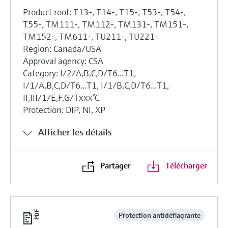
Product root: T13-, T14-, T15-, T53-, T54-,
T55-, TM111-, TM112-, TM131-, TM151-,
TM152-, TM611-, TU211-, TU221-
Region: Canada/USA
Approval agency: CSA
Category: I/2/A,B,C,D/T6...T1,
I/1/A,B,C,D/T6...T1, I/1/B,C,D/T6...T1,
II,III/1/E,F,G/Txxx°C
Protection: DIP, NI, XP
Afficher les détails
Partager
Télécharger
Protection antidéflagrante