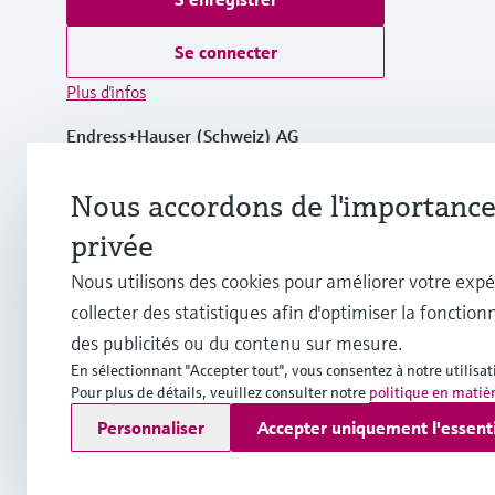
Se connecter
Plus d'infos
Endress+Hauser (Schweiz) AG
Suisse
Nous accordons de l'importance 
+41 61 715 7575
privée
Nous utilisons des cookies pour améliorer votre expé
info.ch@endress.com
collecter des statistiques afin d'optimiser la fonctionn
des publicités ou du contenu sur mesure.
En sélectionnant "Accepter tout", vous consentez à notre utilisat
Pour plus de détails, veuillez consulter notre
politique en matiè
Copyright © Endress+Hauser Group Services AG
Personnaliser
Accepter uniquement l'essent
Mentions légales
Conditions d'utilisation
Protection des 