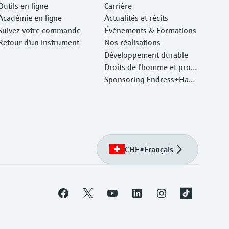
Outils en ligne
Carrière
Académie en ligne
Actualités et récits
Suivez votre commande
Événements & Formations
Retour d'un instrument
Nos réalisations
Développement durable
Droits de l'homme et prote
ction de l'environnement
Sponsoring Endress+Haus
er
CHE
•
Français