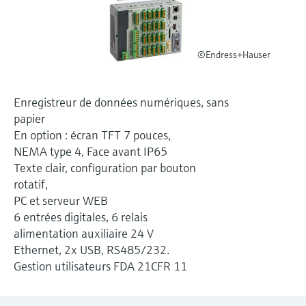
Analyseurs de dureté, fer, etc.
l'application
décisionnels
Mesure du niveau par barrière à
Device Viewer
micro-ondes
Photomètres de process
©Endress+Hauser
Trouver des informations et de la
documentation spécifiques à un produit
Mesure du niveau par la pression
Mesure par transmission de micro-
ondes
Enregistreur de données numériques, sans
Recherche de pièces détachées
Voir tous
papier
Trouvez la bonne pièce de rechange en
En option : écran TFT 7 pouces,
Technologie Memosens
tapant la racine/le code du produit et
NEMA type 4, Face avant IP65
accédez aux données spécifiques, vues
éclatées et notices de montage des appareils
Texte clair, configuration par bouton
Voir tous
pour un remplacement/réparation rapide.
rotatif,
PC et serveur WEB
6 entrées digitales, 6 relais
alimentation auxiliaire 24 V
Ethernet, 2x USB, RS485/232.
Gestion utilisateurs FDA 21CFR 11