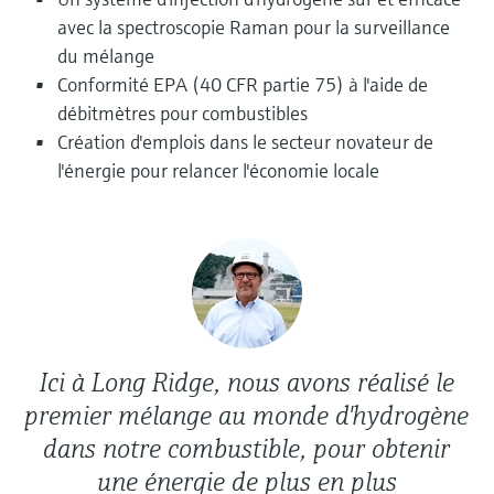
Analyseurs de dureté, fer, etc.
l'application
avec la spectroscopie Raman pour la surveillance
décisionnels
Mesure du niveau par barrière à
du mélange
Device Viewer
micro-ondes
Photomètres de process
Conformité EPA (40 CFR partie 75) à l'aide de
Trouver des informations et de la
débitmètres pour combustibles
documentation spécifiques à un produit
Mesure du niveau par la pression
Mesure par transmission de micro-
Création d'emplois dans le secteur novateur de
ondes
l'énergie pour relancer l'économie locale
Recherche de pièces détachées
Voir tous
Trouvez la bonne pièce de rechange en
Technologie Memosens
tapant la racine/le code du produit et
accédez aux données spécifiques, vues
éclatées et notices de montage des appareils
Voir tous
pour un remplacement/réparation rapide.
Ici à Long Ridge, nous avons réalisé le
premier mélange au monde d'hydrogène
dans notre combustible, pour obtenir
une énergie de plus en plus