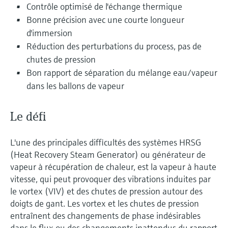
Contrôle optimisé de l'échange thermique
Analyseurs de dureté, fer, etc.
l'application
décisionnels
Bonne précision avec une courte longueur
Mesure du niveau par barrière à
Device Viewer
d'immersion
micro-ondes
Photomètres de process
Trouver des informations et de la
Réduction des perturbations du process, pas de
documentation spécifiques à un produit
chutes de pression
Mesure du niveau par la pression
Mesure par transmission de micro-
Bon rapport de séparation du mélange eau/vapeur
ondes
Recherche de pièces détachées
dans les ballons de vapeur
Voir tous
Trouvez la bonne pièce de rechange en
Technologie Memosens
tapant la racine/le code du produit et
accédez aux données spécifiques, vues
Le défi
éclatées et notices de montage des appareils
Voir tous
pour un remplacement/réparation rapide.
L'une des principales difficultés des systèmes HRSG
(Heat Recovery Steam Generator) ou générateur de
vapeur à récupération de chaleur, est la vapeur à haute
vitesse, qui peut provoquer des vibrations induites par
le vortex (VIV) et des chutes de pression autour des
doigts de gant. Les vortex et les chutes de pression
entraînent des changements de phase indésirables
dans le flux ou des changements inattendus du rapport