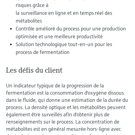
Analyseurs de dureté, fer, etc.
risques grâce à
l'application
décisionnels
Mesure du niveau par barrière à
la surveillance en ligne et en temps réel des
Device Viewer
micro-ondes
Photomètres de process
métabolites
Trouver des informations et de la
Contrôle amélioré du process pour une production
documentation spécifiques à un produit
Mesure du niveau par la pression
Mesure par transmission de micro-
optimisée et une meilleure productivité
Solution technologique tout-en-un pour les
ondes
Recherche de pièces détachées
Voir tous
process de fermentation
Trouvez la bonne pièce de rechange en
Technologie Memosens
tapant la racine/le code du produit et
accédez aux données spécifiques, vues
Les défis du client
éclatées et notices de montage des appareils
Voir tous
pour un remplacement/réparation rapide.
Un indicateur typique de la progression de la
fermentation est la consommation d'oxygène dissous
dans le fluide, qui donne une estimation de la durée du
process. La densité optique et les métabolites peuvent
également être surveillés afin d'obtenir plus de
renseignements sur le process. La concentration de
métabolites est en général mesurée hors-ligne avec