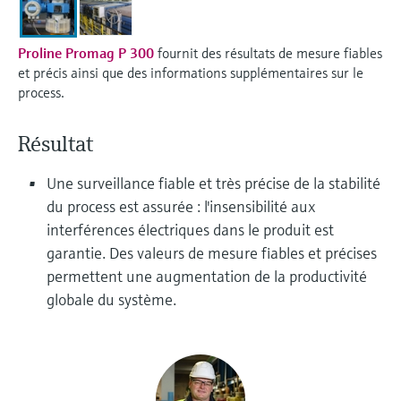
Analyseurs de dureté, fer, etc.
l'application
décisionnels
Mesure du niveau par barrière à
Proline Promag P 300
fournit des résultats de mesure fiables
Device Viewer
micro-ondes
Photomètres de process
et précis ainsi que des informations supplémentaires sur le
Trouver des informations et de la
process.
documentation spécifiques à un produit
Mesure du niveau par la pression
Mesure par transmission de micro-
ondes
Recherche de pièces détachées
Résultat
Voir tous
Trouvez la bonne pièce de rechange en
Technologie Memosens
tapant la racine/le code du produit et
Une surveillance fiable et très précise de la stabilité
accédez aux données spécifiques, vues
du process est assurée : l'insensibilité aux
éclatées et notices de montage des appareils
Voir tous
interférences électriques dans le produit est
pour un remplacement/réparation rapide.
garantie. Des valeurs de mesure fiables et précises
permettent une augmentation de la productivité
globale du système.