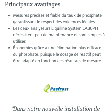
Principaux avantages
Analyseurs de dureté, fer, etc.
l'application
décisionnels
Mesure du niveau par barrière à
Mesures précises et fiable du taux de phosphate
Device Viewer
micro-ondes
Photomètres de process
garantissant le respect des exigences légales.
Trouver des informations et de la
documentation spécifiques à un produit
Les deux analyseurs Liquiline System CA80PH
Mesure du niveau par la pression
Mesure par transmission de micro-
nécessitent peu de maintenance et sont simples à
ondes
Recherche de pièces détachées
utiliser.
Voir tous
Trouvez la bonne pièce de rechange en
Économies grâce à une élimination plus efficace
Technologie Memosens
tapant la racine/le code du produit et
du phosphate, puisque le dosage de réactif peut
accédez aux données spécifiques, vues
éclatées et notices de montage des appareils
être adapté en fonction des résultats de mesure.
Voir tous
pour un remplacement/réparation rapide.
"Dans notre nouvelle installation de