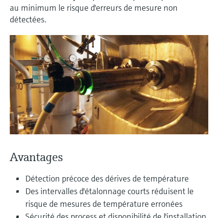
différentielle
Analyseurs de gaz de process
Événements & Formations
Culture et valeurs
Événements de presse pour les
Endress+Hauser Optical Analysis
au minimum le risque d'erreurs de mesure non
d'oxygène
Job opportunities at
Centre d'apprentissage
Analyse optique
Netilion Device Viewer
Mine, minéraux et métaux
Recherche d'événements et
détectées.
Mesure de niveau hydrostatique
Capteurs de température compacts
journalistes
Terminaux de communication
Endress+Hauser SICK
Centre d'apprentissage - Explorez des cours
Voir tous
Appareils de mesure de la qualité
Carrière
Développement durable
formations
Endress+Hauser SICK
Instruments de laboratoire
portables
guidés et des ressources sur la plateforme
IIoT Netilion
Netilion Water
Utilités - Solutions vapeur
Mesure de niveau conductive
Détecteurs de température
de l'air
d'apprentissage Endress+Hauser et
Sociétés affiliées
développez vos compétences depuis
Préleveurs d'échantillons
Calculateurs d'énergie et systèmes
n'importe où.
Logiciels
Événements & Formations
Détection de niveau par flotteur
Capteurs de température de surface
Détecteurs de fumée
automatiques
d'acquisition
Choisissez parmi un large éventail
En vedette pour toutes les
d'événements, qu'il s'agisse de formations,
Mesure de niveau radiométrique
Sondes à câble
Appareils de mesure de distance de
Analyseurs de COT, DCO et CAS
Parafoudres
industries
de séminaires, de conférences ou de
Outils produits
visibilité
webinars.
Mesure de niveau par détecteur à
Capteurs de température
Capteurs et transmetteurs de redox
Voir tous
Solutions de durabilité pour les
palette rotative
multipoints
Détecteurs de hauteur excessive
Recherche de produits
marchés industriels
Capteurs et transmetteurs de voile
Trouver des produits en fonction de leurs
Avantages
caractéristiques
Mesure de niveau par
Voir tous
Voir tous
de boue
Transformer l'industrie des process
asservissement
grâce à la digitalisation
Détection précoce des dérives de température
Sélection de produits en fonction
Analyseurs et capteurs de
Des intervalles d'étalonnage courts réduisent le
des paramètres d'application
Mesure de niveau
substances nutritives
L'excellence opérationnelle portée
risque de mesures de température erronées
Trouver, sélectionner et configurer les
électromécanique
Sécurité des process et disponibilité de l'installation
par la transparence des process
produits à l'aide des paramètres de