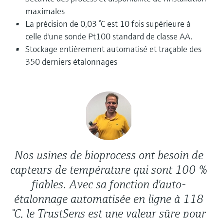
Analyseurs de dureté, fer, etc.
l'application
maximales
décisionnels
Mesure du niveau par barrière à
La précision de 0,03 °C est 10 fois supérieure à
Device Viewer
micro-ondes
Photomètres de process
celle d'une sonde Pt100 standard de classe AA.
Trouver des informations et de la
Stockage entièrement automatisé et traçable des
documentation spécifiques à un produit
Mesure du niveau par la pression
Mesure par transmission de micro-
350 derniers étalonnages
ondes
Recherche de pièces détachées
Voir tous
Trouvez la bonne pièce de rechange en
Technologie Memosens
tapant la racine/le code du produit et
accédez aux données spécifiques, vues
éclatées et notices de montage des appareils
Voir tous
pour un remplacement/réparation rapide.
Nos usines de bioprocess ont besoin de
capteurs de température qui sont 100 %
fiables. Avec sa fonction d'auto-
étalonnage automatisée en ligne à 118
°C, le TrustSens est une valeur sûre pour