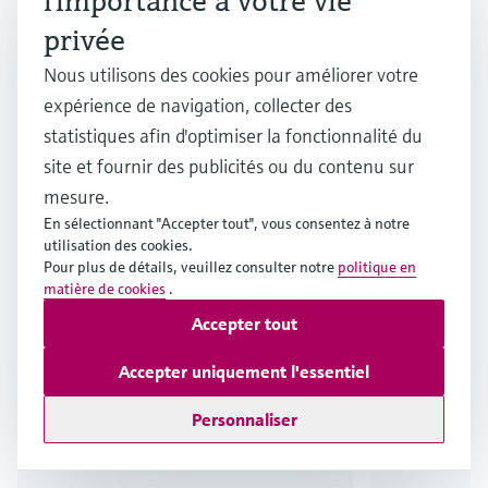
l'importance à votre vie
Production d'hydrogène bleu : process et réflexions
privée
Nous utilisons des cookies pour améliorer votre
Sujet connexe
expérience de navigation, collecter des
Encourager la durabilité avec la production
statistiques afin d'optimiser la fonctionnalité du
d'ammoniac vert
site et fournir des publicités ou du contenu sur
mesure.
En sélectionnant "Accepter tout", vous consentez à notre
En savoir plus
utilisation des cookies.
Pour plus de détails, veuillez consulter notre
politique en
matière de cookies
.
Accepter tout
Accepter uniquement l'essentiel
Personnaliser