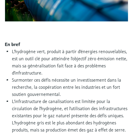
Analyseurs de dureté, fer, etc.
l'application
décisionnels
Mesure du niveau par barrière à
Device Viewer
micro-ondes
Photomètres de process
Trouver des informations et de la
documentation spécifiques à un produit
Mesure du niveau par la pression
Mesure par transmission de micro-
ondes
En bref
Recherche de pièces détachées
Voir tous
L'hydrogène vert, produit à partir d'énergies renouvelables,
Trouvez la bonne pièce de rechange en
est un outil clé pour atteindre l'objectif zéro émission nette,
Technologie Memosens
tapant la racine/le code du produit et
accédez aux données spécifiques, vues
mais sa généralisation fait face à des problèmes
éclatées et notices de montage des appareils
d'infrastructure.
Voir tous
pour un remplacement/réparation rapide.
Surmonter ces défis nécessite un investissement dans la
recherche, la coopération entre les industries et un fort
soutien gouvernemental.
L'infrastructure de canalisations est limitée pour la
circulation de l'hydrogène, et l'utilisation des infrastructures
existantes pour le gaz naturel présente des défis uniques.
L'hydrogène gris est le plus abondant des hydrogènes
produits, mais sa production émet des gaz à effet de serre.