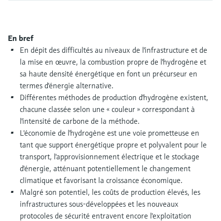
Analyseurs de dureté, fer, etc.
l'application
décisionnels
Mesure du niveau par barrière à
Device Viewer
micro-ondes
Photomètres de process
En bref
Trouver des informations et de la
En dépit des difficultés au niveaux de l'infrastructure et de
documentation spécifiques à un produit
Mesure du niveau par la pression
Mesure par transmission de micro-
la mise en œuvre, la combustion propre de l'hydrogène et
ondes
sa haute densité énergétique en font un précurseur en
Recherche de pièces détachées
Voir tous
termes d'énergie alternative.
Trouvez la bonne pièce de rechange en
Différentes méthodes de production d'hydrogène existent,
Technologie Memosens
tapant la racine/le code du produit et
accédez aux données spécifiques, vues
chacune classée selon une « couleur » correspondant à
éclatées et notices de montage des appareils
l'intensité de carbone de la méthode.
Voir tous
pour un remplacement/réparation rapide.
L'économie de l'hydrogène est une voie prometteuse en
tant que support énergétique propre et polyvalent pour le
transport, l'approvisionnement électrique et le stockage
d'énergie, atténuant potentiellement le changement
climatique et favorisant la croissance économique.
Malgré son potentiel, les coûts de production élevés, les
infrastructures sous-développées et les nouveaux
protocoles de sécurité entravent encore l'exploitation