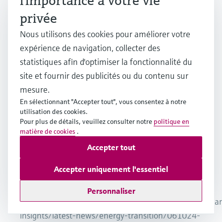
l'importance à votre vie
vers l'hydrogène vert est en train
La promess
privée
de façonner un avenir durable et
réduire les
apprenez-en davantage sur les
Nous utilisons des cookies pour améliorer votre
par les opti
différentes méthodes de
expérience de navigation, collecter des
production
production d'hydrogène et sur les
statistiques afin d'optimiser la fonctionnalité du
fossile dom
considérations environnementales.
site et fournir des publicités ou du contenu sur
plus sur ce 
mesure.
méthodes d
En sélectionnant "Accepter tout", vous consentez à notre
alternatives
utilisation des cookies.
Pour plus de détails, veuillez consulter notre
politique en
matière de cookies
.
Accepter tout
1
/
3
Accepter uniquement l'essentiel
Notes finale
Personnaliser
https://www.spglobal.com/commodityinsights/en/mar
insights/latest-news/energy-transition/061024-