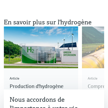
En savoir plus sur l'hydrogène
Article
Article
Production d'hydrogène
Comprend
vert durable
d'hydrog
Nous accordons de
vert
Découvrez comment la transition