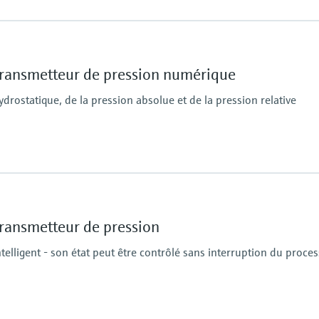
Matériau de la memb
316L
Cellule de mesure
ransmetteur de pression numérique
400 mbar...100 bar
(6 psi...1450 psi)
rostatique, de la pression absolue et de la pression relative
Matériau de la memb
316L
AlloyC
ransmetteur de pression
Cellule de mesure
100 mbar…100 bar
elligent - son état peut être contrôlé sans interruption du proces
(1.5 psi…1500 psi)
relative/ absolute