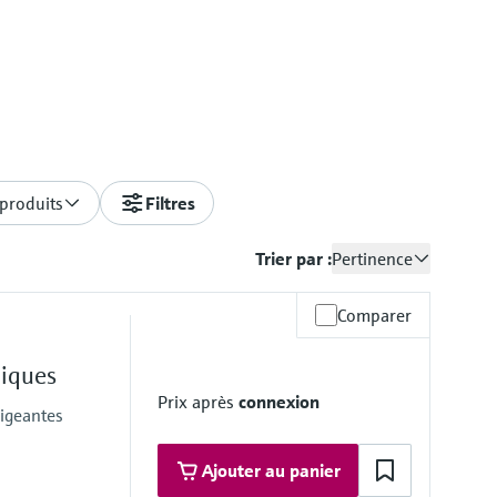
 produits
Filtres
Trier par :
Pertinence
Comparer
niques
Prix après
connexion
xigeantes
Ajouter au panier