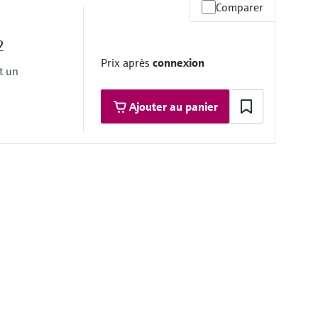
Comparer
mite surpress. max.
rane de process
2
Prix après
connexion
t un
Ajouter au panier
 le produit
rane de process