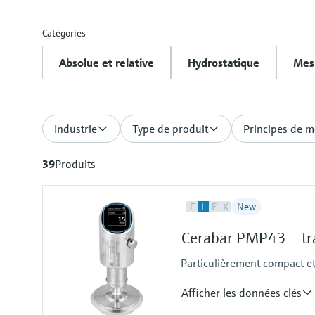
Catégories
Absolue et relative
Hydrostatique
Mesu
Industrie
Type de produit
Principes de m
39
Produits
F
L
E
X
New
Cerabar PMP43 – tra
Particulièrement compact et
Afficher les données clés