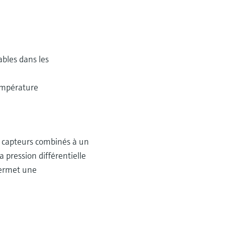
bles dans les
empérature
x capteurs combinés à un
pression différentielle
permet une