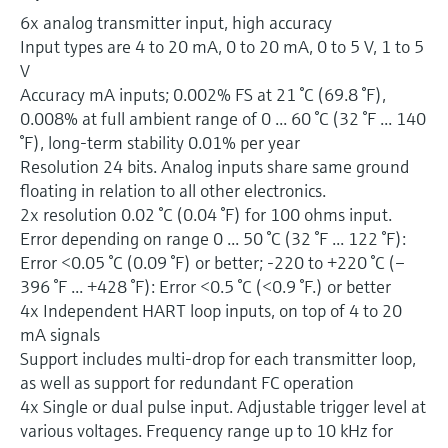
6x analog transmitter input, high accuracy
Input types are 4 to 20 mA, 0 to 20 mA, 0 to 5 V, 1 to 5
V
Accuracy mA inputs; 0.002% FS at 21 °C (69.8 °F),
0.008% at full ambient range of 0 ... 60 °C (32 °F ... 140
°F), long-term stability 0.01% per year
Resolution 24 bits. Analog inputs share same ground
floating in relation to all other electronics.
2x resolution 0.02 °C (0.04 °F) for 100 ohms input.
Error depending on range 0 ... 50 °C (32 °F ... 122 °F):
Error <0.05 °C (0.09 °F) or better; -220 to +220 °C (–
396 °F ... +428 °F): Error <0.5 °C (<0.9 °F.) or better
4x Independent HART loop inputs, on top of 4 to 20
mA signals
Support includes multi-drop for each transmitter loop,
as well as support for redundant FC operation
4x Single or dual pulse input. Adjustable trigger level at
various voltages. Frequency range up to 10 kHz for