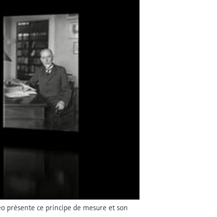
éo présente ce principe de mesure et son