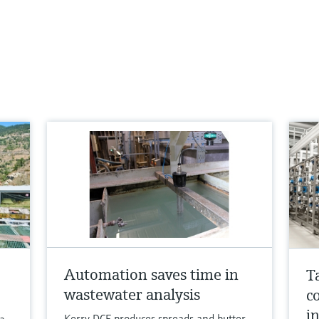
Automation saves time in
T
wastewater analysis
c
i
Kerry DCF produces spreads and butter
la