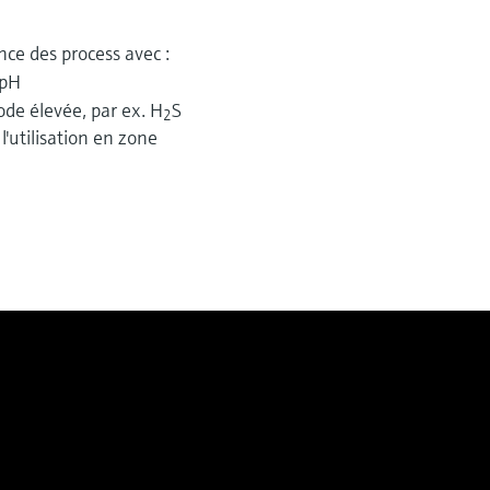
nce des process avec :
 pH
ode élevée, par ex. H
S
2
utilisation en zone