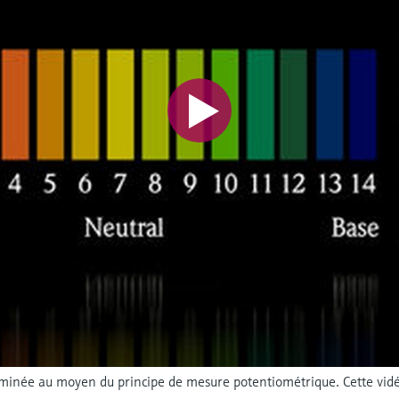
erminée au moyen du principe de mesure potentiométrique. Cette vid