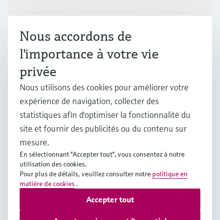
Produits et services
Nous accordons de
Industries
l'importance à votre vie
privée
Support
Nous utilisons des cookies pour améliorer votre
expérience de navigation, collecter des
statistiques afin d'optimiser la fonctionnalité du
Société
site et fournir des publicités ou du contenu sur
mesure.
En sélectionnant "Accepter tout", vous consentez à notre
utilisation des cookies.
CHE
•
Français
Pour plus de détails, veuillez consulter notre
politique en
matière de cookies
.
Accepter tout
Copyright © Endress+Hauser Group Services AG
Mentions légales
Conditions d'utilisation