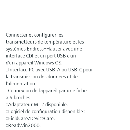
Analyseurs de dureté, fer, etc.
l'application
décisionnels
Mesure du niveau par barrière à
Device Viewer
micro-ondes
Photomètres de process
Trouver des informations et de la
documentation spécifiques à un produit
Connecter et configurer les
Mesure du niveau par la pression
Mesure par transmission de micro-
transmetteurs de température et les
ondes
Recherche de pièces détachées
systèmes Endress+Hauser avec une
Voir tous
Trouvez la bonne pièce de rechange en
interface CDI et un port USB d'un
Technologie Memosens
tapant la racine/le code du produit et
d'un appareil Windows OS.
accédez aux données spécifiques, vues
::Interface PC avec USB-A ou USB-C pour
éclatées et notices de montage des appareils
Voir tous
pour un remplacement/réparation rapide.
la transmission des données et de
l'alimentation.
::Connexion de l'appareil par une fiche
à 4 broches.
::Adaptateur M12 disponible.
::Logiciel de configuration disponible :
::FieldCare/DeviceCare.
::ReadWin2000.