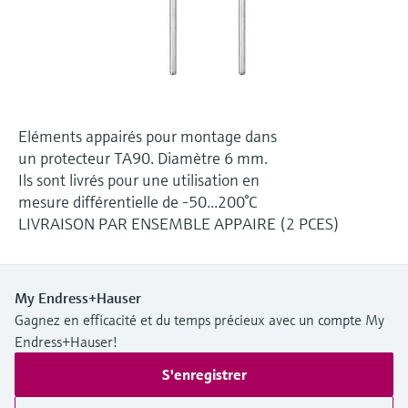
Analyseurs de dureté, fer, etc.
l'application
décisionnels
Mesure du niveau par barrière à
Device Viewer
micro-ondes
Photomètres de process
Trouver des informations et de la
documentation spécifiques à un produit
Mesure du niveau par la pression
Mesure par transmission de micro-
ondes
Eléments appairés pour montage dans
Recherche de pièces détachées
Voir tous
un protecteur TA90. Diamètre 6 mm.
Trouvez la bonne pièce de rechange en
Ils sont livrés pour une utilisation en
Technologie Memosens
tapant la racine/le code du produit et
mesure différentielle de -50...200°C
accédez aux données spécifiques, vues
éclatées et notices de montage des appareils
LIVRAISON PAR ENSEMBLE APPAIRE (2 PCES)
Voir tous
pour un remplacement/réparation rapide.
My Endress+Hauser
Gagnez en efficacité et du temps précieux avec un compte My
Endress+Hauser!
S'enregistrer