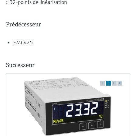
:: 32-points de linéarisation
Prédécesseur
FMC425
Successeur
F
L
E
X