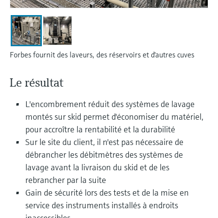
Analyseurs de dureté, fer, etc.
l'application
décisionnels
Mesure du niveau par barrière à
Device Viewer
micro-ondes
Photomètres de process
Trouver des informations et de la
documentation spécifiques à un produit
Forbes fournit des laveurs, des réservoirs et d'autres cuves
Mesure du niveau par la pression
Mesure par transmission de micro-
ondes
Recherche de pièces détachées
Le résultat
Voir tous
Trouvez la bonne pièce de rechange en
Technologie Memosens
tapant la racine/le code du produit et
L'encombrement réduit des systèmes de lavage
accédez aux données spécifiques, vues
montés sur skid permet d'économiser du matériel,
éclatées et notices de montage des appareils
Voir tous
pour un remplacement/réparation rapide.
pour accroître la rentabilité et la durabilité
Sur le site du client, il n'est pas nécessaire de
débrancher les débitmètres des systèmes de
lavage avant la livraison du skid et de les
rebrancher par la suite
Gain de sécurité lors des tests et de la mise en
service des instruments installés à endroits
inaccessibles