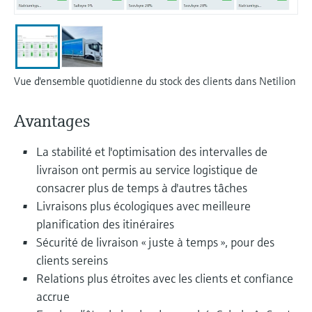
Analyseurs de dureté, fer, etc.
l'application
décisionnels
Mesure du niveau par barrière à
Device Viewer
micro-ondes
Photomètres de process
Trouver des informations et de la
documentation spécifiques à un produit
Vue d'ensemble quotidienne du stock des clients dans Netilion
Mesure du niveau par la pression
Mesure par transmission de micro-
ondes
Recherche de pièces détachées
Avantages
Voir tous
Trouvez la bonne pièce de rechange en
Technologie Memosens
tapant la racine/le code du produit et
La stabilité et l'optimisation des intervalles de
accédez aux données spécifiques, vues
éclatées et notices de montage des appareils
livraison ont permis au service logistique de
Voir tous
pour un remplacement/réparation rapide.
consacrer plus de temps à d'autres tâches
Livraisons plus écologiques avec meilleure
planification des itinéraires
Sécurité de livraison « juste à temps », pour des
clients sereins
Relations plus étroites avec les clients et confiance
accrue