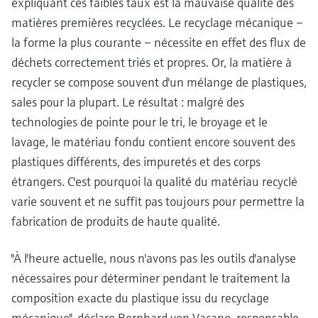
expliquant ces faibles taux est la mauvaise qualité des
Analyseurs de dureté, fer, etc.
l'application
décisionnels
matières premières recyclées. Le recyclage mécanique –
Mesure du niveau par barrière à
la forme la plus courante – nécessite en effet des flux de
Device Viewer
micro-ondes
Photomètres de process
déchets correctement triés et propres. Or, la matière à
Trouver des informations et de la
documentation spécifiques à un produit
recycler se compose souvent d'un mélange de plastiques,
Mesure du niveau par la pression
Mesure par transmission de micro-
sales pour la plupart. Le résultat : malgré des
ondes
Recherche de pièces détachées
technologies de pointe pour le tri, le broyage et le
Voir tous
Trouvez la bonne pièce de rechange en
lavage, le matériau fondu contient encore souvent des
Technologie Memosens
tapant la racine/le code du produit et
accédez aux données spécifiques, vues
plastiques différents, des impuretés et des corps
éclatées et notices de montage des appareils
Voir tous
étrangers. C'est pourquoi la qualité du matériau recyclé
pour un remplacement/réparation rapide.
varie souvent et ne suffit pas toujours pour permettre la
fabrication de produits de haute qualité.
"À l'heure actuelle, nous n'avons pas les outils d'analyse
nécessaires pour déterminer pendant le traitement la
composition exacte du plastique issu du recyclage
mécanique", déclare Bernhard von Vacano, responsable