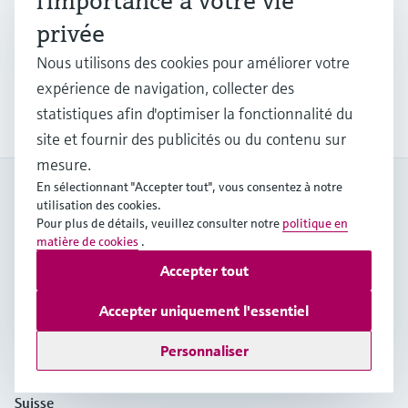
l'importance à votre vie
Découvrez pourquoi nos clients ont choisi
privée
Endress+Hauser. Consultez nos dernières études de cas
industrielles, nos notes d'application et nos livres blancs.
Nous utilisons des cookies pour améliorer votre
expérience de navigation, collecter des
En savoir plus
statistiques afin d'optimiser la fonctionnalité du
site et fournir des publicités ou du contenu sur
mesure.
En sélectionnant "Accepter tout", vous consentez à notre
My Endress+Hauser
utilisation des cookies.
Gagnez en efficacité et du temps précieux avec un compte My
Pour plus de détails, veuillez consulter notre
politique en
Endress+Hauser!
matière de cookies
.
S'enregistrer
Accepter tout
Accepter uniquement l'essentiel
Se connecter
Plus d'infos
Personnaliser
Endress+Hauser (Schweiz) AG
Suisse