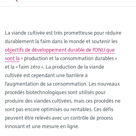
Analyseurs de dureté, fer, etc.
l'application
décisionnels
Mesure du niveau par barrière à
Device Viewer
micro-ondes
Photomètres de process
Trouver des informations et de la
La viande cultivée est très prometteuse pour réduire
documentation spécifiques à un produit
Mesure du niveau par la pression
Mesure par transmission de micro-
durablement la faim dans le monde et soutenir les
ondes
Recherche de pièces détachées
objectifs de développement durable de l'ONU que
Voir tous
Trouvez la bonne pièce de rechange en
sont la
« production et la consommation durables »
Technologie Memosens
tapant la racine/le code du produit et
et la « faim zéro ». La production de la viande
accédez aux données spécifiques, vues
éclatées et notices de montage des appareils
cultivée est cependant une barrière à
Voir tous
pour un remplacement/réparation rapide.
l'augmentation de sa consommation. Les nouveaux
procédés biotechnologiques sont utilisés pour
produire des viandes cultivées, mais ces procédés ne
sont pas encore optimisés ou rentables. Ces défis
peuvent être relevés avec un contrôle de process
innovant et une mesure en ligne.