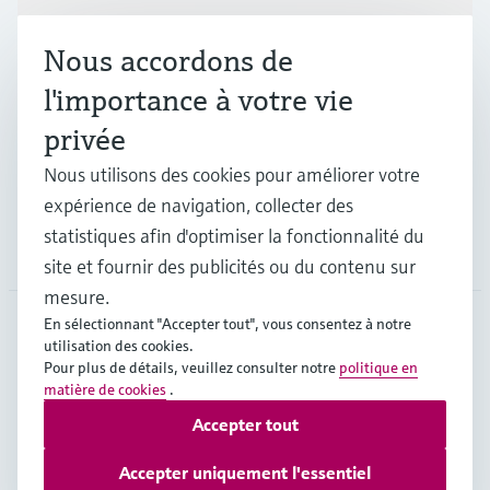
Produits et services
Nous accordons de
Industries
l'importance à votre vie
privée
Support
Nous utilisons des cookies pour améliorer votre
expérience de navigation, collecter des
statistiques afin d'optimiser la fonctionnalité du
Société
site et fournir des publicités ou du contenu sur
mesure.
En sélectionnant "Accepter tout", vous consentez à notre
utilisation des cookies.
CHE
•
Français
Pour plus de détails, veuillez consulter notre
politique en
matière de cookies
.
Accepter tout
Copyright © Endress+Hauser Group Services AG
Mentions légales
Conditions d'utilisation
Accepter uniquement l'essentiel