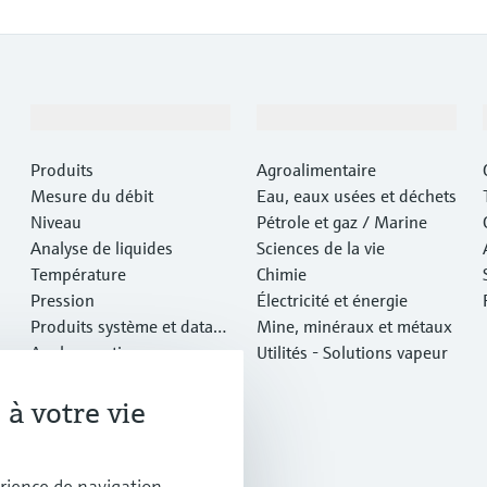
Produits et services
Industries
Produits
Agroalimentaire
Mesure du débit
Eau, eaux usées et déchets
Niveau
Pétrole et gaz / Marine
Analyse de liquides
Sciences de la vie
Température
Chimie
Pression
Électricité et énergie
Produits système et data
Mine, minéraux et métaux
managers
Analyse optique
Utilités - Solutions vapeur
IIoT Netilion
Logiciels
à votre vie
Produits vedettes
Outils en ligne
Services
rience de navigation,