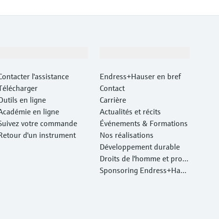
Support
Société
Contacter l'assistance
Endress+Hauser en bref
Télécharger
Contact
Outils en ligne
Carrière
Académie en ligne
Actualités et récits
Suivez votre commande
Événements & Formations
Retour d'un instrument
Nos réalisations
Développement durable
Droits de l'homme et prote
ction de l'environnement
Sponsoring Endress+Haus
er