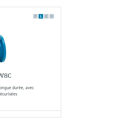
F
L
E
X
5W8C
longue durée, avec
écurisées