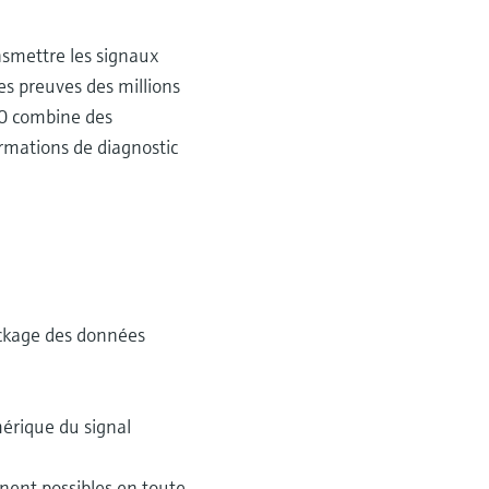
nsmettre les signaux
es preuves des millions
.0 combine des
rmations de diagnostic
tockage des données
mérique du signal
nnent possibles en toute