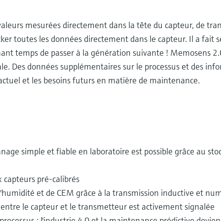
leurs mesurées directement dans la tête du capteur, de tra
er toutes les données directement dans le capteur. Il a fait s
enant temps de passer à la génération suivante ! Memosens 2
le. Des données supplémentaires sur le processus et des info
t actuel et les besoins futurs en matière de maintenance.
nnage simple et fiable en laboratoire est possible grâce au s
 capteurs pré-calibrés
d'humidité et de CEM grâce à la transmission inductive et nu
entre le capteur et le transmetteur est activement signalée
ocessus : l'industrie 4.0 et la maintenance prédictive devie