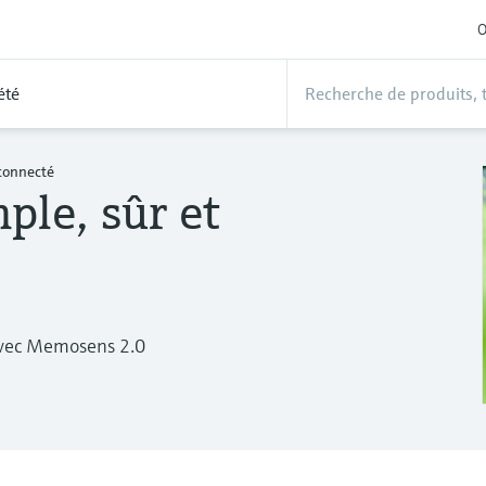
O
été
connecté
le, sûr et
 avec Memosens 2.0