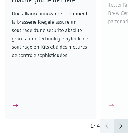
chaque goutte de bière
Tester l'av
Brew Cente
Une alliance innovante - comment
partenaria
la brasserie Riegele assure un
soutirage d'une sécurité absolue
grâce à une technologie hybride de
soutirage en fûts et à des mesures
de contrôle sophistiquées
1
/
4