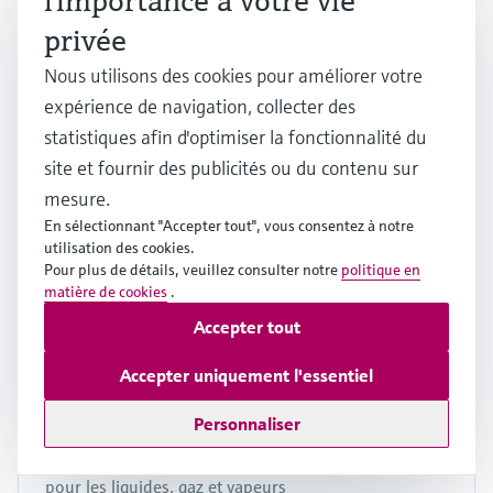
l'importance à votre vie
managers - Solutions pour la boucle
privée
Nous utilisons des cookies pour améliorer votre
expérience de navigation, collecter des
statistiques afin d'optimiser la fonctionnalité du
Produits logiciels pour la gestion des
site et fournir des publicités ou du contenu sur
équipements
mesure.
De l'étalonnage et la configuration des appareils
En sélectionnant "Accepter tout", vous consentez à notre
jusqu'au suivi de leur état grâce à des informations
utilisation des cookies.
pertinentes pendant tout le cycle de vie des
Pour plus de détails, veuillez consulter notre
politique en
matière de cookies
équipements.
.
Accepter tout
Accepter uniquement l'essentiel
Mesure de la pression
Personnaliser
Mesure de la pression et de la pression différentielle
pour les liquides, gaz et vapeurs