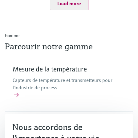
Load more
Gamme
Parcourir notre gamme
Mesure de la température
Capteurs de température et transmetteurs pour
l'industrie de process
Produits système
Nous accordons de
Vue d'ensemble des produits système et des data