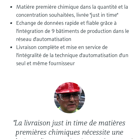
Analyseurs de dureté, fer, etc.
l'application
Matière première chimique dans la quantité et la
décisionnels
Mesure du niveau par barrière à
concentration souhaitées, livrée "just in time"
Device Viewer
micro-ondes
Photomètres de process
Echange de données rapide et fiable grâce à
Trouver des informations et de la
l'intégration de 9 bâtiments de production dans le
documentation spécifiques à un produit
Mesure du niveau par la pression
Mesure par transmission de micro-
réseau d'automatisation
ondes
Livraison complète et mise en service de
Recherche de pièces détachées
Voir tous
l'intégralité de la technique d'automatisation d'un
Trouvez la bonne pièce de rechange en
Technologie Memosens
tapant la racine/le code du produit et
seul et même fournisseur
accédez aux données spécifiques, vues
éclatées et notices de montage des appareils
Voir tous
pour un remplacement/réparation rapide.
"La livraison just in time de matières
premières chimiques nécessite une