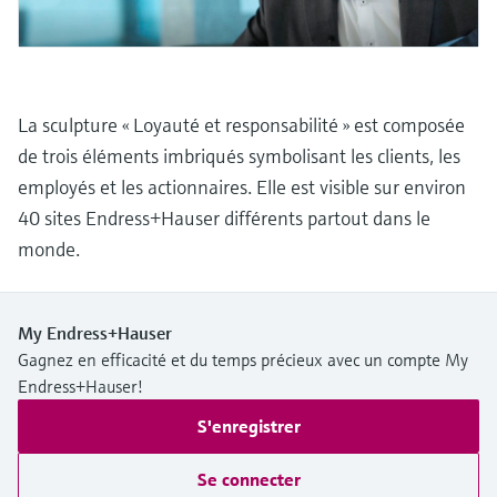
Analyseurs de dureté, fer, etc.
l'application
décisionnels
Mesure du niveau par barrière à
Device Viewer
micro-ondes
Photomètres de process
Trouver des informations et de la
documentation spécifiques à un produit
La sculpture « Loyauté et responsabilité » est composée
Mesure du niveau par la pression
Mesure par transmission de micro-
de trois éléments imbriqués symbolisant les clients, les
ondes
Recherche de pièces détachées
employés et les actionnaires. Elle est visible sur environ
Voir tous
Trouvez la bonne pièce de rechange en
40 sites Endress+Hauser différents partout dans le
Technologie Memosens
tapant la racine/le code du produit et
accédez aux données spécifiques, vues
monde.
éclatées et notices de montage des appareils
Voir tous
pour un remplacement/réparation rapide.
My Endress+Hauser
Gagnez en efficacité et du temps précieux avec un compte My
Endress+Hauser!
S'enregistrer
Se connecter