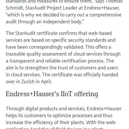
standards and measures to ensure them,” says Thomas
Analyseurs de dureté, fer, etc.
l'application
décisionnels
Schmidt, StarAudit Project Leader at Endress+Hauser,
Mesure du niveau par barrière à
“which is why we decided to carry out a comprehensive
Device Viewer
micro-ondes
Photomètres de process
audit through an independent body.”
Trouver des informations et de la
documentation spécifiques à un produit
The StarAudit certificate confirms that web-based
Mesure du niveau par la pression
Mesure par transmission de micro-
services are based on specific security standards and
ondes
Recherche de pièces détachées
have been correspondingly validated. This offers a
Voir tous
Trouvez la bonne pièce de rechange en
traceable quality assessment of cloud services through
Technologie Memosens
tapant la racine/le code du produit et
a transparent and reliable certification process. The
accédez aux données spécifiques, vues
aim is to strengthen the trust of customers and users
éclatées et notices de montage des appareils
Voir tous
in cloud services. The certificate was officially handed
pour un remplacement/réparation rapide.
over in Zurich in April.
Endress+Hauser’s IIoT offering
Through digital products and services, Endress+Hauser
helps its customers to optimize processes and thus
increase the efficiency of their plants. With the web-