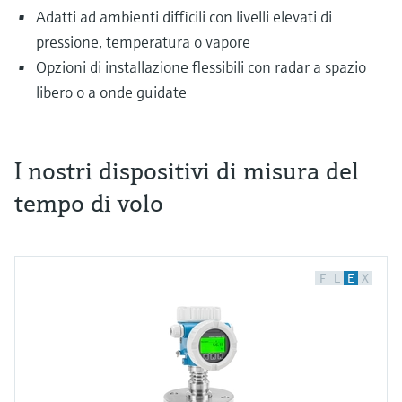
Adatti ad ambienti difficili con livelli elevati di
pressione, temperatura o vapore
Opzioni di installazione flessibili con radar a spazio
libero o a onde guidate
I nostri dispositivi di misura del
tempo di volo
Ogni giorno, attraverso i tubi collegati ai
serbatoi, vengono effettuate operazioni di
riempimento e scarico dei più svariati fluidi
quali, ad esempio, acqua potabile, succhi di
F
L
E
X
frutta, oli e carburanti, acidi, salamoie o anche
solidi quali ghiaia, pellet di plastica o polveri.
Dato che questi fluidi hanno spesso proprietà
completamente diverse, sono diversi anche i
principi di misura applicabili. Ad esempio, la