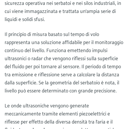
microonde
sicurezza operativa nei serbatoi e nei silos industriali, in
microonde
dell'eccellenza operativa e dei
cui viene immagazzinata e trattata un'ampia serie di
Accesso a Device Viewer
modelli decisionali
Memosens technology
Misura del livello tramite la misura
liquidi e solidi sfusi.
Trova informazioni e documentazione
specifiche sul prodotto
della pressione
Visualizza tutti
Il principio di misura basato sul tempo di volo
Trova i ricambi giusti
Visualizza tutti
rappresenta una soluzione affidabile per il monitoraggio
Trova i ricambi per codice prodotto, codice
continuo del livello. Funziona emettendo impulsi
ordine o numero di serie
ultrasonici o radar che vengono riflessi sulla superficie
del fluido per poi tornare al sensore. Il periodo di tempo
tra emissione e riflessione serve a calcolare la distanza
dalla superficie. Se la geometria del serbatoio è nota, il
livello può essere determinato con grande precisione.
Le onde ultrasoniche vengono generate
meccanicamente tramite elementi piezoelettrici e
riflesse per effetto della diversa densità tra l'aria e il