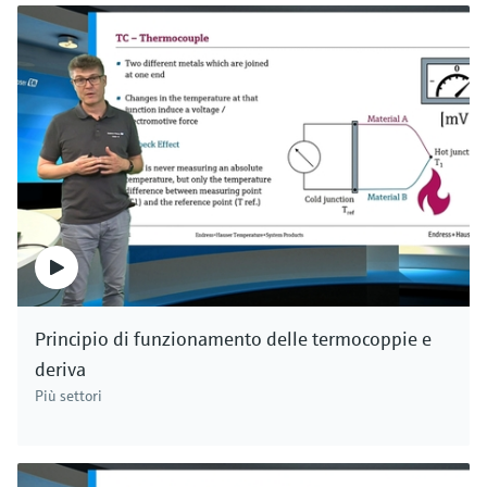
può essere calcolato facilmente. Gli strumenti
basati sulla misura del tempo di volo di
Endress+Hauser misurano il livello anche in
applicazioni con valori elevati di pressione e
temperatura, in diversi vapori o in fluidi
aggressivi, con superfici liquide turbolente o
schiumose. Abbiamo la soluzione giusta per
ogni applicazione. Endress+Hauser.
Principio di funzionamento delle termocoppie e
deriva
Più settori