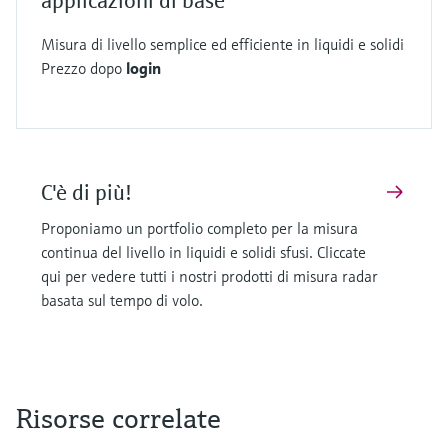
applicazioni di base
vengono generati elettromagneticamente e
Misura di livello semplice ed efficiente in liquidi e solidi
riflessi sulla superficie del fluido per effetto della
Prezzo dopo
login
variazione della costante dielettrica. Gli impulsi
radar ad alta frequenza possono essere guidati
lungo un'asta verso il fluido oppure essere
emessi liberamente in un serbatoio.
C'è di più!
La misura del tempo di volo, dimostrata qui
dall'esempio degli impulsi radar emessi
Proponiamo un portfolio completo per la misura
liberamente, funziona sia nei liquidi che nei
continua del livello in liquidi e solidi sfusi. Cliccate
qui per vedere tutti i nostri prodotti di misura radar
solidi. Gli impulsi emessi vengono riflessi dalla
basata sul tempo di volo.
superficie del fluido e rilevati dallo strumento. Il
tempo di volo dell'impulso determina la distanza
tra il trasmettitore e la superficie utilizzando la
velocità di propagazione nota. Nel caso degli
Risorse correlate
impulsi radar, è la velocità della luce.
Considerando l'altezza del serbatoio, il livello