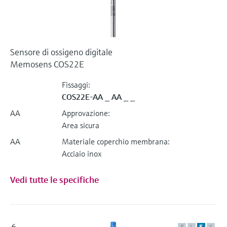
Sensore di ossigeno digitale
Memosens COS22E
Fissaggi:
COS22E-AA _ AA _ _
AA
Approvazione:
Area sicura
AA
Materiale coperchio membrana:
Acciaio inox
Vedi tutte le specifiche
6
F
L
E
X