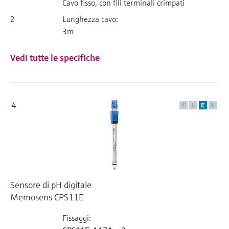
Cavo fisso, con fili terminali crimpati
2
Lunghezza cavo:
3m
Vedi tutte le specifiche
4
F
L
E
X
Sensore di pH digitale
Memosens CPS11E
Fissaggi: