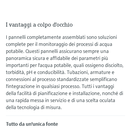
microonde
microonde
dell'eccellenza operativa e dei
Accesso a Device Viewer
modelli decisionali
Memosens technology
Misura del livello tramite la misura
Trova informazioni e documentazione
I vantaggi a colpo d'occhio
specifiche sul prodotto
della pressione
Visualizza tutti
I pannelli completamente assemblati sono soluzioni
Trova i ricambi giusti
Visualizza tutti
complete per il monitoraggio dei processi di acqua
Trova i ricambi per codice prodotto, codice
potabile. Questi pannelli assicurano sempre una
ordine o numero di serie
panoramica sicura e affidabile dei parametri più
importanti per l'acqua potabile, quali ossigeno disciolto,
torbidità, pH e conducibilità. Tubazioni, armature e
connessioni al processo standardizzate semplificano
l'integrazione in qualsiasi processo. Tutti i vantaggi
della facilità di pianificazione e installazione, nonché di
una rapida messa in servizio e di una scelta oculata
della tecnologia di misura.
Tutto da un'unica fonte