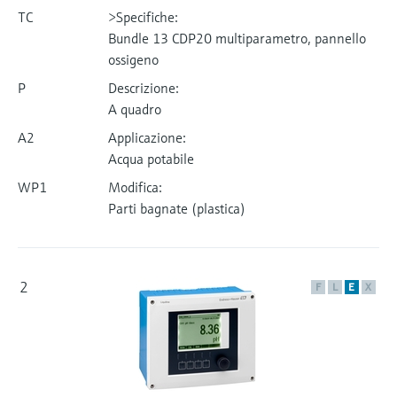
TC
>Specifiche:
Bundle 13 CDP20 multiparametro, pannello
ossigeno
P
Descrizione:
A quadro
A2
Applicazione:
Acqua potabile
WP1
Modifica:
Parti bagnate (plastica)
2
F
L
E
X