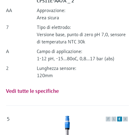
CPS11E-AA7A _ 2
AA
Approvazione:
Area sicura
7
Tipo di elettrodo:
Versione base, punto di zero pH 7,0, sensore
di temperatura NTC 30k
A
Campo di applicazione:
1-12 pH, -15...80oC, 0,8...17 bar (abs)
2
Lunghezza sensore:
120mm
Vedi tutte le specifiche
5
F
L
E
X