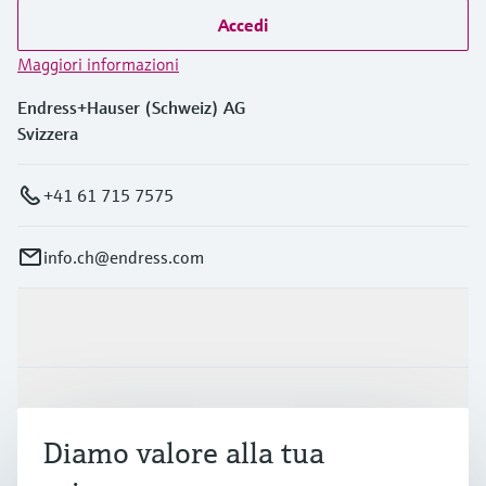
Accedi
Maggiori informazioni
Endress+Hauser (Schweiz) AG
Svizzera
+41 61 715 7575
info.ch@endress.com
Prodotti e servizi
Industrie
Diamo valore alla tua
Supporta