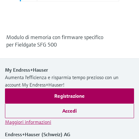
microonde
microonde
dell'eccellenza operativa e dei
Accesso a Device Viewer
modelli decisionali
Memosens technology
Misura del livello tramite la misura
Trova informazioni e documentazione
specifiche sul prodotto
della pressione
Visualizza tutti
Modulo di memoria con firmware specifico
Trova i ricambi giusti
per Fieldgate SFG 500
Visualizza tutti
Trova i ricambi per codice prodotto, codice
ordine o numero di serie
My Endress+Hauser
Aumenta l'efficienza e risparmia tempo prezioso con un
account My Endress+Hauser!
Registrazione
Accedi
Maggiori informazioni
Endress+Hauser (Schweiz) AG