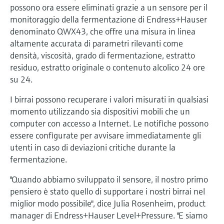
microonde
microonde
possono ora essere eliminati grazie a un sensore per il
dell'eccellenza operativa e dei
monitoraggio della fermentazione di Endress+Hauser
Accesso a Device Viewer
modelli decisionali
Memosens technology
denominato QWX43, che offre una misura in linea
Misura del livello tramite la misura
Trova informazioni e documentazione
altamente accurata di parametri rilevanti come
specifiche sul prodotto
della pressione
densità, viscosità, grado di fermentazione, estratto
Visualizza tutti
residuo, estratto originale o contenuto alcolico 24 ore
Trova i ricambi giusti
Visualizza tutti
su 24.
Trova i ricambi per codice prodotto, codice
ordine o numero di serie
I birrai possono recuperare i valori misurati in qualsiasi
momento utilizzando sia dispositivi mobili che un
computer con accesso a Internet. Le notifiche possono
essere configurate per avvisare immediatamente gli
utenti in caso di deviazioni critiche durante la
fermentazione.
"Quando abbiamo sviluppato il sensore, il nostro primo
pensiero è stato quello di supportare i nostri birrai nel
miglior modo possibile", dice Julia Rosenheim, product
manager di Endress+Hauser Level+Pressure. "E siamo